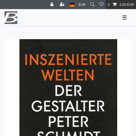
EUR
0
0,00 EUR
☰