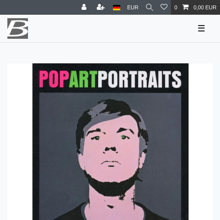
EUR
0
0,00 EUR
☰