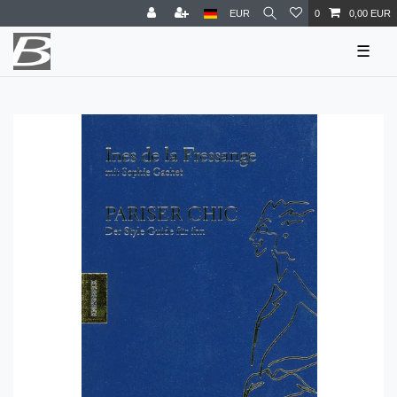
EUR
0
0,00 EUR
☰