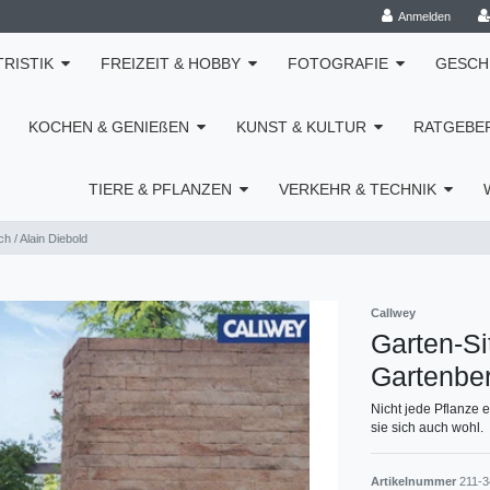
Anmelden
TRISTIK
FREIZEIT & HOBBY
FOTOGRAFIE
GESCH
KOCHEN & GENIEßEN
KUNST & KULTUR
RATGEBE
TIERE & PFLANZEN
VERKEHR & TECHNIK
h / Alain Diebold
Callwey
Garten-Si
Gartenber
Nicht jede Pflanze e
sie sich auch wohl.
Artikelnummer
211-