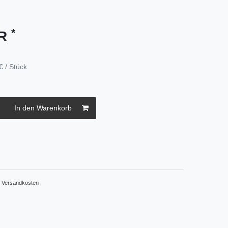
*
UR
€ / Stück
In den Warenkorb
.
Versandkosten