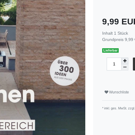
9,99 E
Inhalt
1
Stück
Grundpreis
9,99 
Lieferbar
Wunschliste
* inkl. ges. MwSt. zzgl