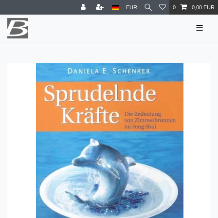
EUR
0
0,00 EUR
☰