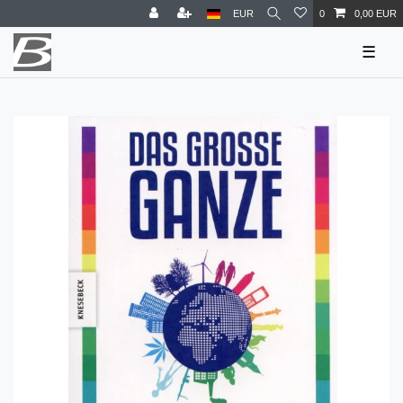
EUR
0
0,00 EUR
☰