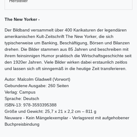
Hersteller
The New Yorker -
Der Bildband versammelt über 400 Karikaturen der legendären
amerikanischen Kult-Zeitschrift The New Yorker, die sich
typischerweise um Banking, Beschäftigung, Börsen und Bilanzen
drehen. Die Bilder stammen aus 85 Jahren und beschreiben mit
ihrem feinsinnigen Humor praktisch die Wirtschaftsgeschichte seit
den 1920er Jahren. Viele Bilder wirken dabei erstaunlich zeitlos
und lassen sich oft sinngemäß in die heutige Zeit transferieren.
Autor: Malcolm Gladwell (Vorwort)
Gebundene Ausgabe: 260 Seiten
Verlag: Campus
Sprache: Deutsch
ISBN-13: 978-3593395388
Größe und Gewicht: 25,7 x 21 x 2,2 cm – 811 g
Neuware - Kein Mängelexemplar - Verlagsrest mit aufgehobener
Buchpreisbindung