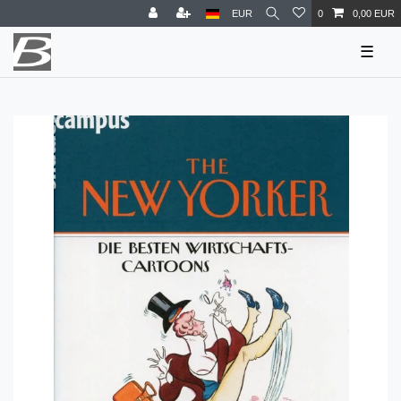
EUR
0
0,00 EUR
☰