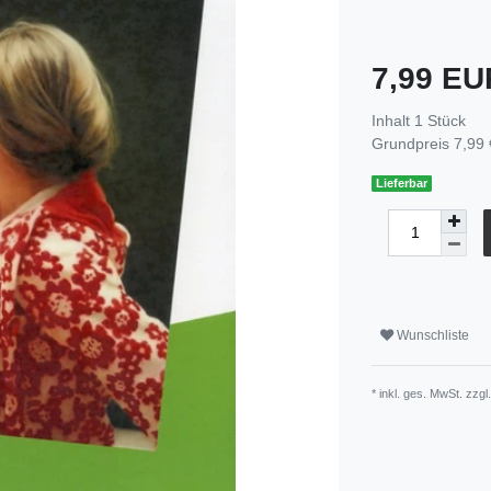
7,99 E
Inhalt
1
Stück
Grundpreis
7,99 
Lieferbar
Wunschliste
* inkl. ges. MwSt. zzgl