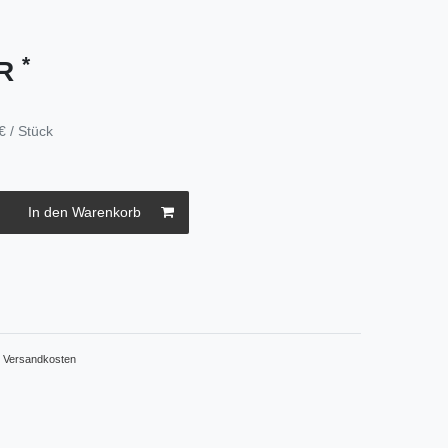
*
UR
€ / Stück
In den Warenkorb
.
Versandkosten