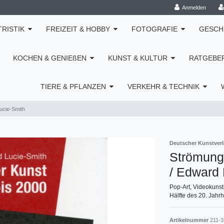
Anmelden
TRISTIK
FREIZEIT & HOBBY
FOTOGRAFIE
GESCH
KOCHEN & GENIEßEN
KUNST & KULTUR
RATGEBE
TIERE & PFLANZEN
VERKEHR & TECHNIK
ucie-Smith
Deutscher Kunstver
Strömung
/ Edward 
Pop-Art, Videokunst
Hälfte des 20. Jahr
Artikelnummer
211-