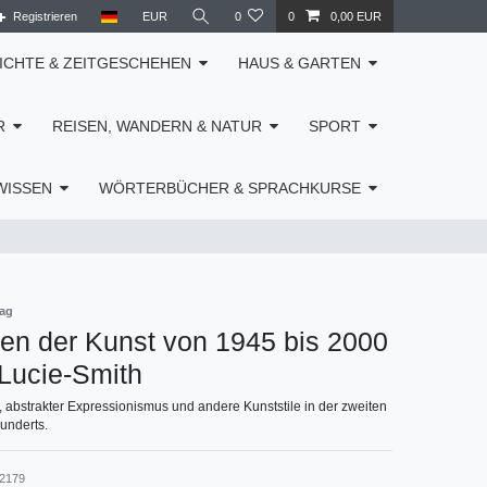
Registrieren
EUR
0
0
0,00 EUR
ICHTE & ZEITGESCHEHEN
HAUS & GARTEN
R
REISEN, WANDERN & NATUR
SPORT
WISSEN
WÖRTERBÜCHER & SPRACHKURSE
lag
en der Kunst von 1945 bis 2000
Lucie-Smith
, abstrakter Expressionismus und andere Kunststile in der zweiten
hunderts.
32179