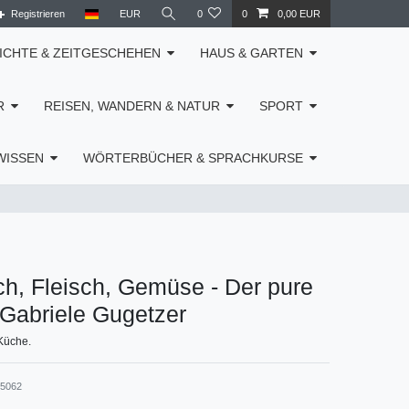
Registrieren
EUR
0
0
0,00 EUR
ICHTE & ZEITGESCHEHEN
HAUS & GARTEN
R
REISEN, WANDERN & NATUR
SPORT
WISSEN
WÖRTERBÜCHER & SPRACHKURSE
ch, Fleisch, Gemüse - Der pure
Gabriele Gugetzer
Küche.
45062