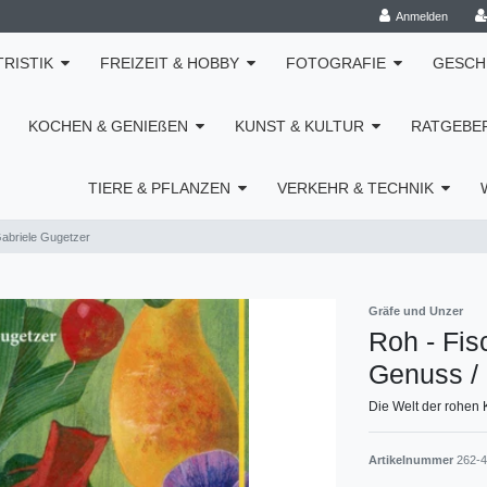
Anmelden
TRISTIK
FREIZEIT & HOBBY
FOTOGRAFIE
GESCH
KOCHEN & GENIEßEN
KUNST & KULTUR
RATGEBE
TIERE & PFLANZEN
VERKEHR & TECHNIK
Gabriele Gugetzer
Gräfe und Unzer
Roh - Fis
Genuss / 
Die Welt der rohen 
Artikelnummer
262-