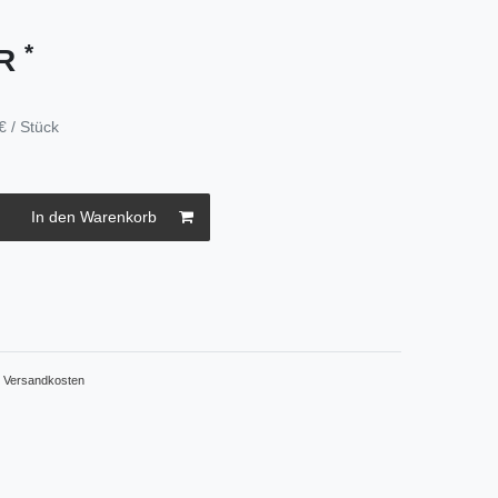
*
UR
€ / Stück
In den Warenkorb
.
Versandkosten