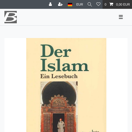
EUR
0
0,00 EUR
☰