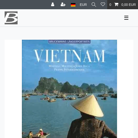
EUR
0
0,00 EUR
☰