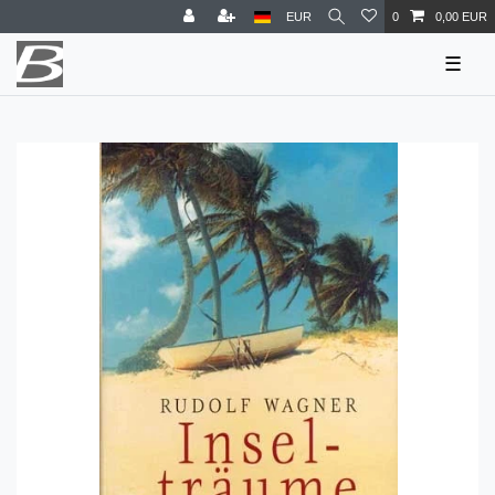
EUR
0
0,00 EUR
☰