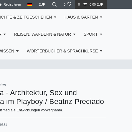
Registrieren
EUR
0
0
0,00 EUR
ICHTE & ZEITGESCHEHEN
HAUS & GARTEN
R
REISEN, WANDERN & NATUR
SPORT
WISSEN
WÖRTERBÜCHER & SPRACHKURSE
rlag
a - Architektur, Sex und
a im Playboy / Beatriz Preciado
ltimediale Entwicklungen vorwegnahm.
39331