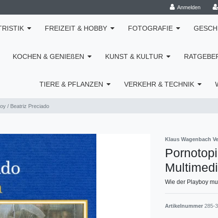
Anmelden
TRISTIK
FREIZEIT & HOBBY
FOTOGRAFIE
GESCH
KOCHEN & GENIEßEN
KUNST & KULTUR
RATGEBE
TIERE & PFLANZEN
VERKEHR & TECHNIK
oy / Beatriz Preciado
Klaus Wagenbach Ve
Pornotopi
Multimedi
Wie der Playboy mu
Artikelnummer
285-