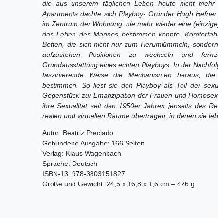
die aus unserem täglichen Leben heute nicht mehr 
Apartments dachte sich Playboy- Gründer Hugh Hefner 
im Zentrum der Wohnung, nie mehr wieder eine (einzige)
das Leben des Mannes bestimmen konnte. Komfortable 
Betten, die sich nicht nur zum Herumlümmeln, sonder
aufzustehen Positionen zu wechseln und fernz
Grundausstattung eines echten Playboys. In der Nachfolg
faszinierende Weise die Mechanismen heraus, die di
bestimmen. So liest sie den Playboy als Teil der sexu
Gegenstück zur Emanzipation der Frauen und Homosexue
ihre Sexualität seit den 1950er Jahren jenseits des R
realen und virtuellen Räume übertragen, in denen sie le
Autor: Beatriz Preciado
Gebundene Ausgabe: 166 Seiten
Verlag: Klaus Wagenbach
Sprache: Deutsch
ISBN-13: 978-3803151827
Größe und Gewicht: 24,5 x 16,8 x 1,6 cm – 426 g