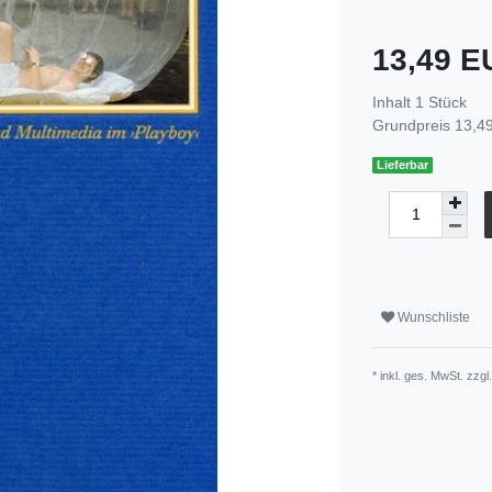
13,49 
Inhalt
1
Stück
Grundpreis
13,49
Lieferbar
Wunschliste
* inkl. ges. MwSt. zzgl