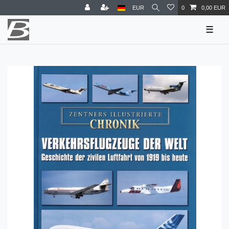
EUR
0
0,00 EUR
☰