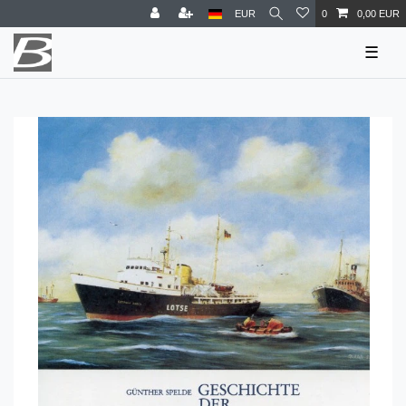
EUR
0
0,00 EUR
☰