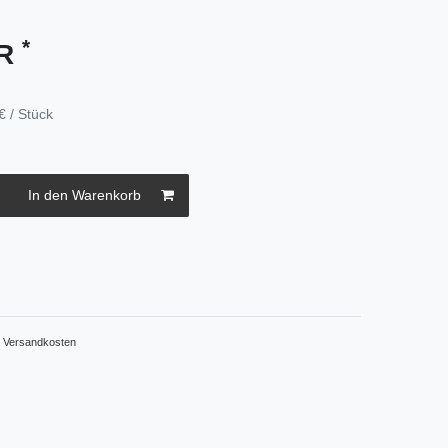
*
UR
€ / Stück
In den Warenkorb
.
Versandkosten