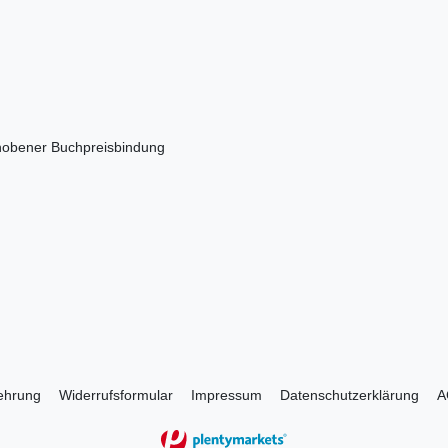
ehobener Buchpreisbindung
lehrung
Widerrufs­formular
Impressum
Daten­schutz­erklärung
A