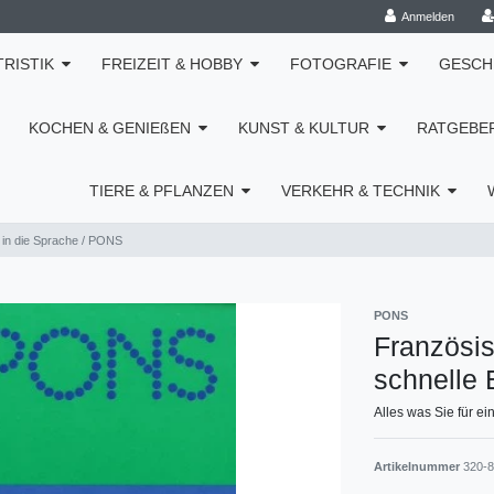
Anmelden
TRISTIK
FREIZEIT & HOBBY
FOTOGRAFIE
GESCH
KOCHEN & GENIEßEN
KUNST & KULTUR
RATGEBE
TIERE & PFLANZEN
VERKEHR & TECHNIK
g in die Sprache / PONS
PONS
Französis
schnelle 
Alles was Sie für ei
Artikelnummer
320-