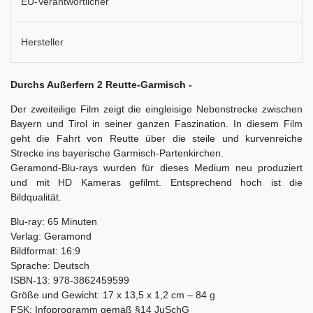
EU-Verantwortlicher
Hersteller
Durchs Außerfern 2 Reutte-Garmisch -
Der zweiteilige Film zeigt die eingleisige Nebenstrecke zwischen
Bayern und Tirol in seiner ganzen Faszination. In diesem Film
geht die Fahrt von Reutte über die steile und kurvenreiche
Strecke ins bayerische Garmisch-Partenkirchen.
Geramond-Blu-rays wurden für dieses Medium neu produziert
und mit HD Kameras gefilmt. Entsprechend hoch ist die
Bildqualität.
Blu-ray: 65 Minuten
Verlag: Geramond
Bildformat: 16:9
Sprache: Deutsch
ISBN-13: 978-3862459599
Größe und Gewicht: 17 x 13,5 x 1,2 cm – 84 g
FSK: Infoprogramm gemäß §14 JuSchG