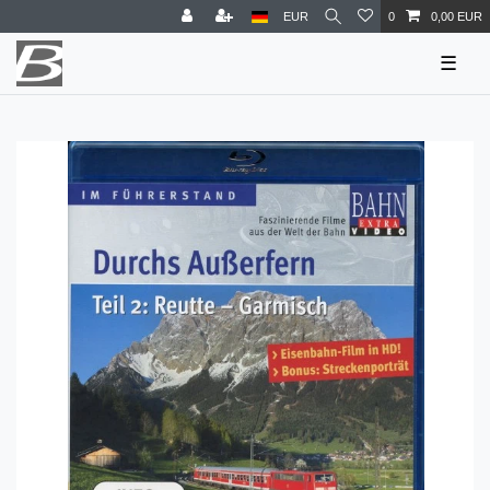
EUR
0
0,00 EUR
☰