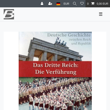
EUR
0
0,00 EUR
☰