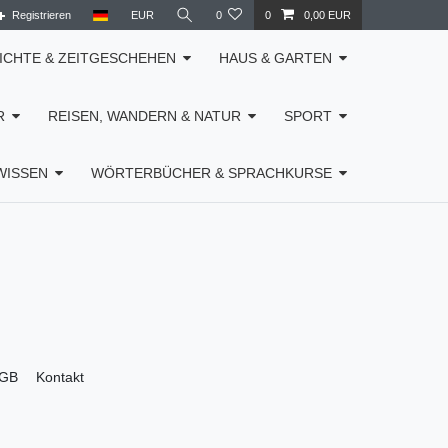
Registrieren
EUR
0
0
0,00 EUR
ICHTE & ZEITGESCHEHEN
HAUS & GARTEN
R
REISEN, WANDERN & NATUR
SPORT
WISSEN
WÖRTERBÜCHER & SPRACHKURSE
GB
Kontakt