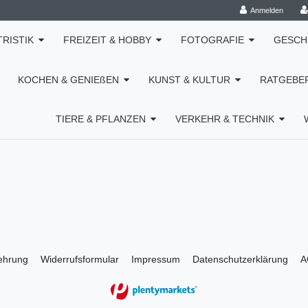
Anmelden
TRISTIK
FREIZEIT & HOBBY
FOTOGRAFIE
GESCH
KOCHEN & GENIEßEN
KUNST & KULTUR
RATGEBE
TIERE & PFLANZEN
VERKEHR & TECHNIK
lehrung
Widerrufs­formular
Impressum
Daten­schutz­erklärung
A