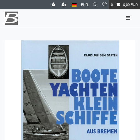
EUR
0
0,00 EUR
☰