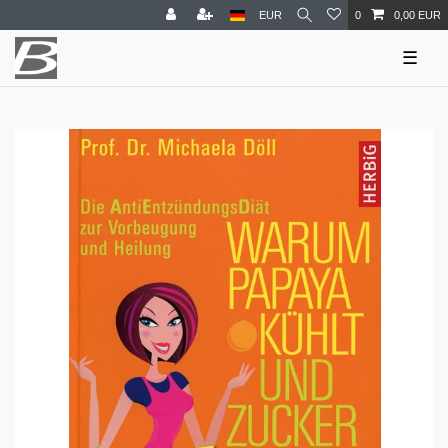
EUR
0
0,00 EUR
☰