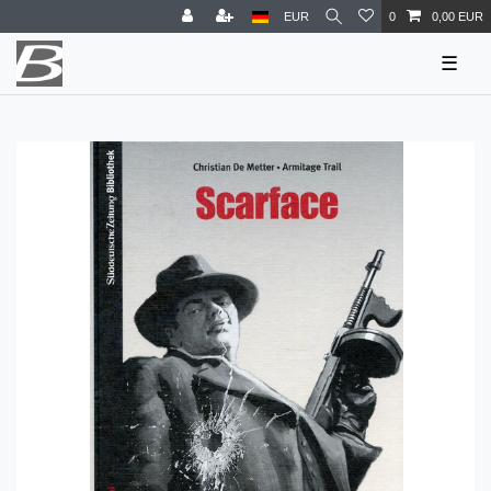
EUR
0
0,00 EUR
☰