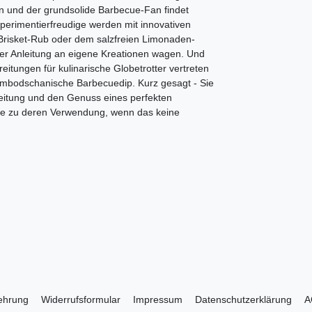
en und der grundsolide Barbecue-Fan findet
erimentierfreudige werden mit innovativen
isket-Rub oder dem salzfreien Limonaden-
iner Anleitung an eigene Kreationen wagen. Und
eitungen für kulinarische Globetrotter vertreten
ambodschanische Barbecuedip. Kurz gesagt - Sie
ereitung und den Genuss eines perfekten
se zu deren Verwendung, wenn das keine
lehrung
Widerrufs­formular
Impressum
Daten­schutz­erklärung
A