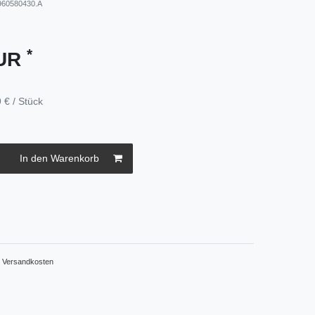
960580430.A
*
EUR
 € / Stück
In den Warenkorb
.
Versandkosten