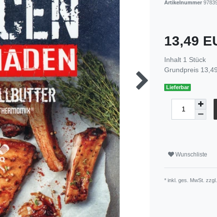
Artikelnummer
9783
13,49 
Inhalt
1
Stück
Grundpreis
13,49
Lieferbar
Wunschliste
* inkl. ges. MwSt. zzgl