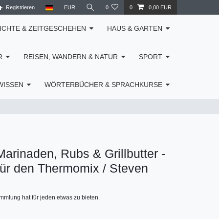
Registrieren
EUR
0
0
0,00 EUR
ICHTE & ZEITGESCHEHEN
HAUS & GARTEN
R
REISEN, WANDERN & NATUR
SPORT
WISSEN
WÖRTERBÜCHER & SPRACHKURSE
arinaden, Rubs & Grillbutter -
für den Thermomix / Steven
mlung hat für jeden etwas zu bieten.