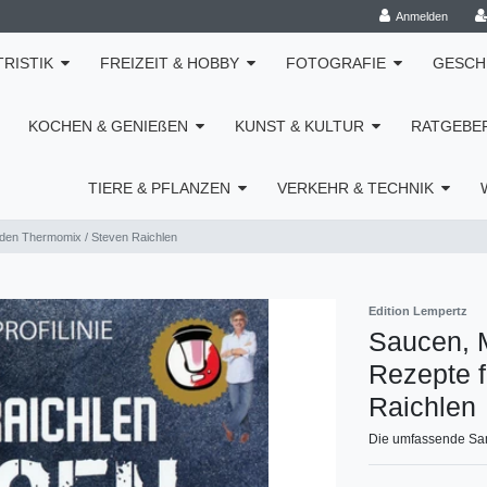
Anmelden
TRISTIK
FREIZEIT & HOBBY
FOTOGRAFIE
GESCH
KOCHEN & GENIEßEN
KUNST & KULTUR
RATGEBE
TIERE & PFLANZEN
VERKEHR & TECHNIK
r den Thermomix / Steven Raichlen
Edition Lempertz
Saucen, M
Rezepte 
Raichlen
Die umfassende Sam