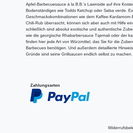
Apfel-Barbecuesauce à la B.B.’s Lawnside auf ihre Kost
Bodenständiges wie Todds Ketchup oder Salsa verde. Exp
Geschmackskombinationen wie dem Kaffee-Kardamom-Br
Chili-Rub überrascht, können sich aber auch mit Hilfe e
schließlich sind absolut exotische und authentische Zuber
wie die georgische Rhabarbersauce Tqemali oder der k
finden hier jede Art von Würzmittel, das Sie für die Zub
Barbecues benötigen. Und außerdem detaillierte Hinwei
Gründe sind seine Grillsaucen endlich selbst zu machen.
Zahlungsarten
Widerrufs­be