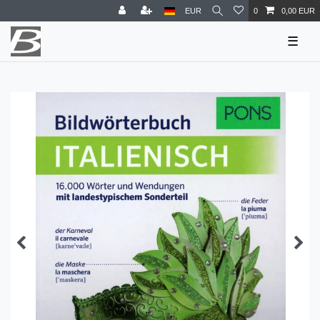
EUR
0
0,00 EUR
☰