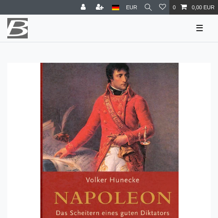
EUR
0
0,00 EUR
☰