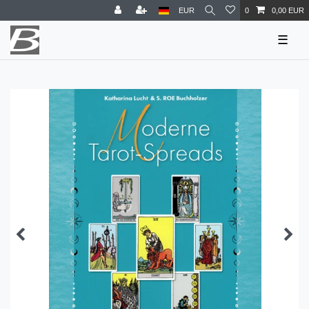
EUR
0
0,00 EUR
☰