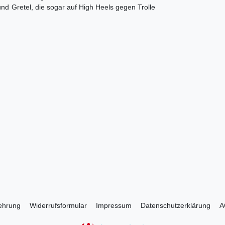
d Gretel, die sogar auf High Heels gegen Trolle
lehrung
Widerrufs­formular
Impressum
Daten­schutz­erklärung
A