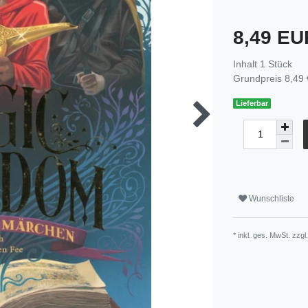
8,49 E
Inhalt
1
Stück
Grundpreis
8,49 
Lieferbar
Wunschliste
* inkl. ges. MwSt. zzgl