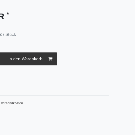
*
UR
€ / Stück
In den Warenkorb
.
Versandkosten