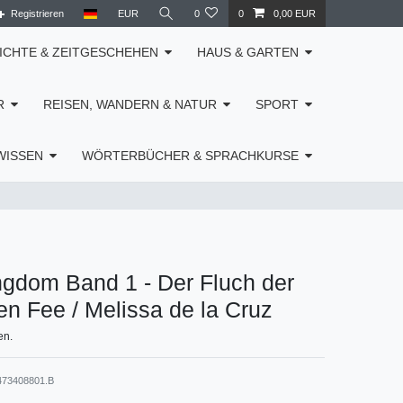
Registrieren
EUR
0
0
0,00 EUR
ICHTE & ZEITGESCHEHEN
HAUS & GARTEN
R
REISEN, WANDERN & NATUR
SPORT
WISSEN
WÖRTERBÜCHER & SPRACHKURSE
gdom Band 1 - Der Fluch der
en Fee / Melissa de la Cruz
en.
473408801.B