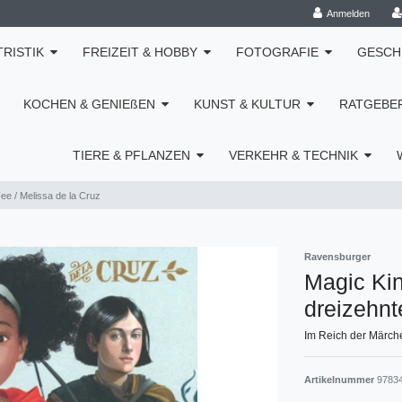
Anmelden
TRISTIK
FREIZEIT & HOBBY
FOTOGRAFIE
GESCH
KOCHEN & GENIEßEN
KUNST & KULTUR
RATGEBE
TIERE & PFLANZEN
VERKEHR & TECHNIK
ee / Melissa de la Cruz
Ravensburger
Magic Kin
dreizehnt
Im Reich der Märch
Artikelnummer
9783