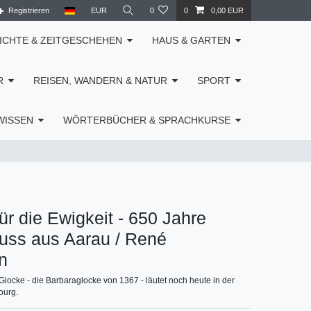
Registrieren
EUR
0
0
0,00 EUR
ICHTE & ZEITGESCHEHEN
HAUS & GARTEN
R
REISEN, WANDERN & NATUR
SPORT
WISSEN
WÖRTERBÜCHER & SPRACHKURSE
ür die Ewigkeit - 650 Jahre
uss aus Aarau / René
n
 Glocke - die Barbaraglocke von 1367 - läutet noch heute in der
ourg.