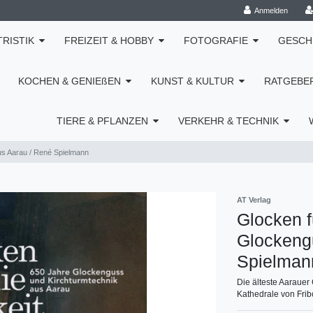
Anmelden
TRISTIK
FREIZEIT & HOBBY
FOTOGRAFIE
GESCH
KOCHEN & GENIEßEN
KUNST & KULTUR
RATGEBE
TIERE & PFLANZEN
VERKEHR & TECHNIK
us Aarau / René Spielmann
AT Verlag
Glocken f
Glockeng
Spielman
Die älteste Aarauer
Kathedrale von Frib