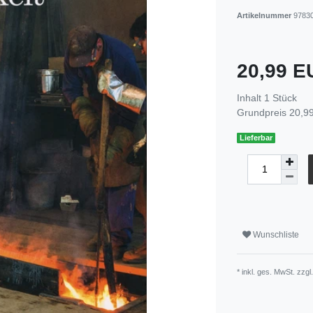
Artikelnummer
9783
20,99 
Inhalt
1
Stück
Grundpreis
20,99
Lieferbar
Wunschliste
* inkl. ges. MwSt. zzgl