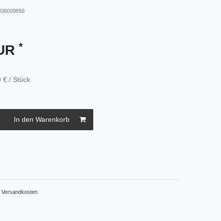
038009856
*
EUR
 € / Stück
In den Warenkorb
.
Versandkosten