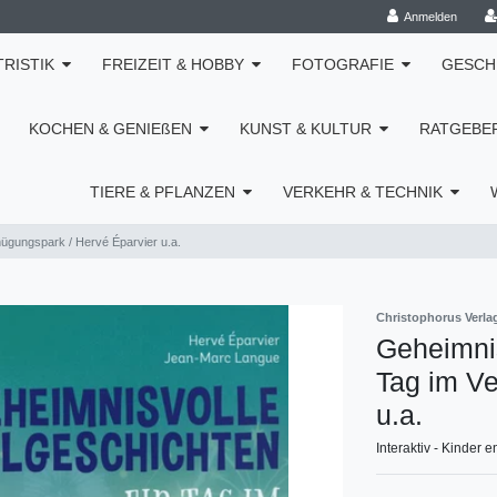
Anmelden
TRISTIK
FREIZEIT & HOBBY
FOTOGRAFIE
GESCH
KOCHEN & GENIEßEN
KUNST & KULTUR
RATGEBE
TIERE & PFLANZEN
VERKEHR & TECHNIK
nügungspark / Hervé Éparvier u.a.
Christophorus Verla
Geheimnis
Tag im Ve
u.a.
Interaktiv - Kinder 