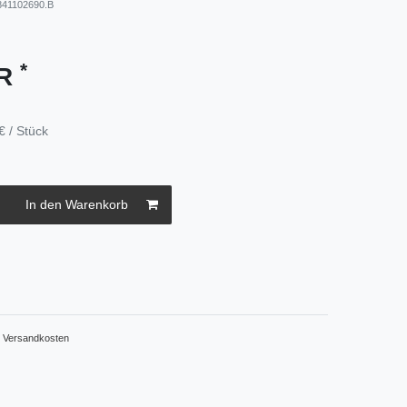
841102690.B
*
UR
€ / Stück
In den Warenkorb
.
Versandkosten