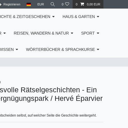
Registrieren
EUR
0
0
0,00 EUR
ICHTE & ZEITGESCHEHEN
HAUS & GARTEN
R
REISEN, WANDERN & NATUR
SPORT
WISSEN
WÖRTERBÜCHER & SPRACHKURSE
g
volle Rätselgeschichten - Ein
rgnügungspark / Hervé Éparvier
entscheiden selbst, auf welcher Seite die Geschichte weitergeht.