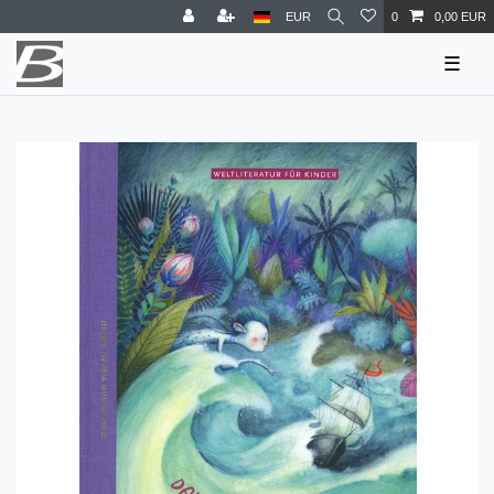
EUR
0
0,00 EUR
☰