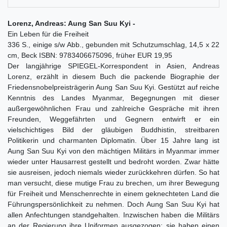
Lorenz, Andreas: Aung San Suu Kyi -
Ein Leben für die Freiheit
336 S., einige s/w Abb., gebunden mit Schutzumschlag, 14,5 x 22
cm, Beck ISBN: 9783406675096, früher EUR 19,95
Der langjährige SPIEGEL-Korrespondent in Asien, Andreas
Lorenz, erzählt in diesem Buch die packende Biographie der
Friedensnobelpreisträgerin Aung San Suu Kyi. Gestützt auf reiche
Kenntnis des Landes Myanmar, Begegnungen mit dieser
außergewöhnlichen Frau und zahlreiche Gespräche mit ihren
Freunden, Weggefährten und Gegnern entwirft er ein
vielschichtiges Bild der gläubigen Buddhistin, streitbaren
Politikerin und charmanten Diplomatin. Über 15 Jahre lang ist
Aung San Suu Kyi von den mächtigen Militärs in Myanmar immer
wieder unter Hausarrest gestellt und bedroht worden. Zwar hätte
sie ausreisen, jedoch niemals wieder zurückkehren dürfen. So hat
man versucht, diese mutige Frau zu brechen, um ihrer Bewegung
für Freiheit und Menschenrechte in einem geknechteten Land die
Führungspersönlichkeit zu nehmen. Doch Aung San Suu Kyi hat
allen Anfechtungen standgehalten. Inzwischen haben die Militärs
an der Regierung ihre Uniformen ausgezogen; sie haben einen