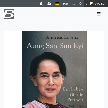
EUR
0
0,00 EUR
☰